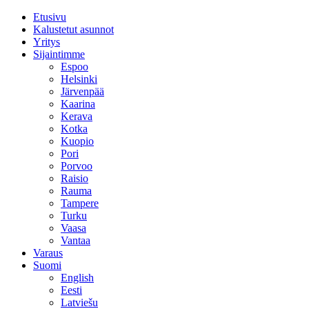
Etusivu
Kalustetut asunnot
Yritys
Sijaintimme
Espoo
Helsinki
Järvenpää
Kaarina
Kerava
Kotka
Kuopio
Pori
Porvoo
Raisio
Rauma
Tampere
Turku
Vaasa
Vantaa
Varaus
Suomi
English
Eesti
Latviešu