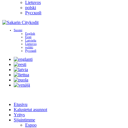
Lietuvos
polski
Русский
Suomi
English
Eesti
Latviešu
Lietuvos
polski
Русский
Etusivu
Kalustetut asunnot
Yritys
Sijaintimme
Espoo