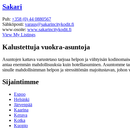
Sakari
Puh:
+358 (0) 44 0880567
Sähköposti:
varaus@sakarincitykodit.fi
www-osoite:
www.sakarincitykodit.fi
View My Listings
Kalustettuja vuokra-asuntoja
Asuntojen kattava varustetaso tarjoaa helpon ja viihtyisän kodinoma
antaa enemmän mahdollisuuksia kuin hotelliasuminen. Asuntomme tarjo
sinulle mahdollisimman helpon ja stressittömän majoitustavan, johon v
Sijaintimme
Espoo
Helsinki
Järvenpää
Kaarina
Kerava
Kotka
Kuopio