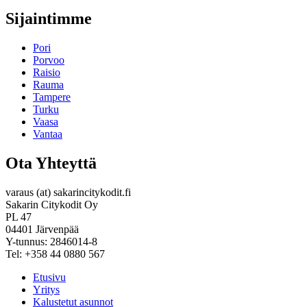
Sijaintimme
Pori
Porvoo
Raisio
Rauma
Tampere
Turku
Vaasa
Vantaa
Ota Yhteyttä
varaus (at) sakarincitykodit.fi
Sakarin Citykodit Oy
PL 47
04401 Järvenpää
Y-tunnus: 2846014-8
Tel: +358 44 0880 567
Etusivu
Yritys
Kalustetut asunnot