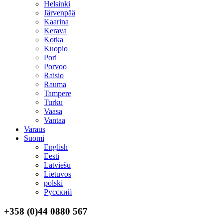
Helsinki
Järvenpää
Kaarina
Kerava
Kotka
Kuopio
Pori
Porvoo
Raisio
Rauma
Tampere
Turku
Vaasa
Vantaa
Varaus
Suomi
English
Eesti
Latviešu
Lietuvos
polski
Русский
+358 (0)44 0880 567