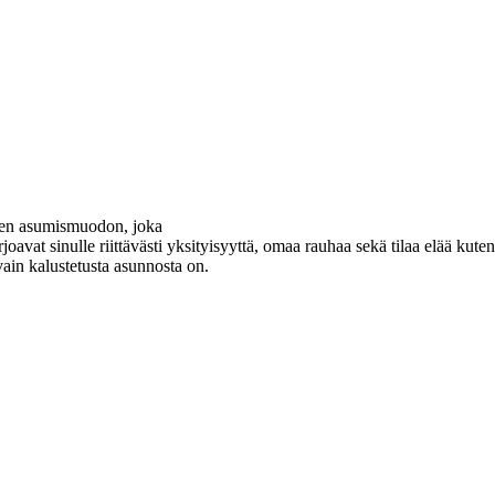
isen asumismuodon, joka
avat sinulle riittävästi yksityisyyttä, omaa rauhaa sekä tilaa elää k
ain kalustetusta asunnosta on.